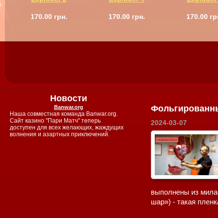
170.00 грн.
170.00 грн.
170.00 гр
Новости
Фольгированны
Banwar.org
Наша совместная команда Banwar.org.
Сайт казино "Пари Матч" теперь
2024-03-07
доступен для всех желающих, жаждущих
волнения и азартных приключений.
выполнены из милар
шар») - такая пленк